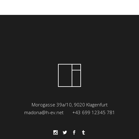
Morogasse 39a/10, 9020 Klagenfurt
madona@h-ev.net
+43 699 12345 781