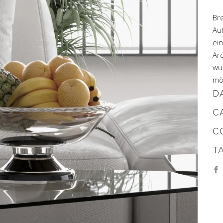
Br
Au
ei
Arc
wu
mö
D
C
CG
T