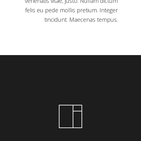
venenatis vitae, justo. Nullam dictum
felis eu pede mollis pretium. Integer
tincidunt. Maecenas tempus.