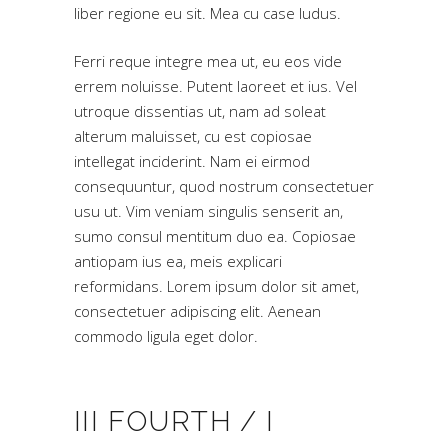
liber regione eu sit. Mea cu case ludus.
Ferri reque integre mea ut, eu eos vide
errem noluisse. Putent laoreet et ius. Vel
utroque dissentias ut, nam ad soleat
alterum maluisset, cu est copiosae
intellegat inciderint. Nam ei eirmod
consequuntur, quod nostrum consectetuer
usu ut. Vim veniam singulis senserit an,
sumo consul mentitum duo ea. Copiosae
antiopam ius ea, meis explicari
reformidans. Lorem ipsum dolor sit amet,
consectetuer adipiscing elit. Aenean
commodo ligula eget dolor.
III FOURTH / I