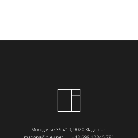
Morogasse 39a/10, 9020 Klagenfurt
madona@h-ev.net
+43 699 12345 781