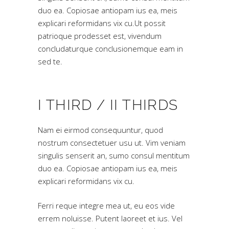
duo ea. Copiosae antiopam ius ea, meis
explicari reformidans vix cu.Ut possit
patrioque prodesset est, vivendum
concludaturque conclusionemque eam in
sed te.
I THIRD / II THIRDS
Nam ei eirmod consequuntur, quod
nostrum consectetuer usu ut. Vim veniam
singulis senserit an, sumo consul mentitum
duo ea. Copiosae antiopam ius ea, meis
explicari reformidans vix cu.
Ferri reque integre mea ut, eu eos vide
errem noluisse. Putent laoreet et ius. Vel