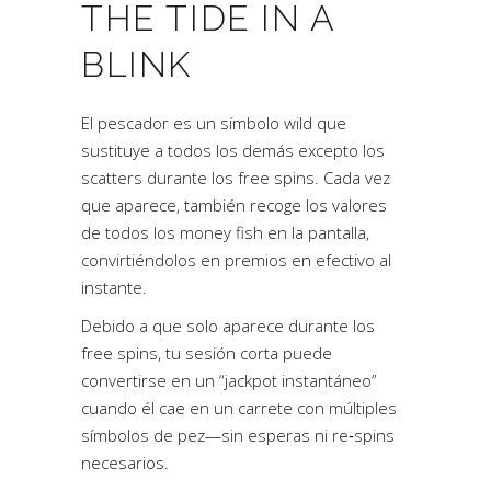
THE TIDE IN A
BLINK
El pescador es un símbolo wild que
sustituye a todos los demás excepto los
scatters durante los free spins. Cada vez
que aparece, también recoge los valores
de todos los money fish en la pantalla,
convirtiéndolos en premios en efectivo al
instante.
Debido a que solo aparece durante los
free spins, tu sesión corta puede
convertirse en un “jackpot instantáneo”
cuando él cae en un carrete con múltiples
símbolos de pez—sin esperas ni re‑spins
necesarios.