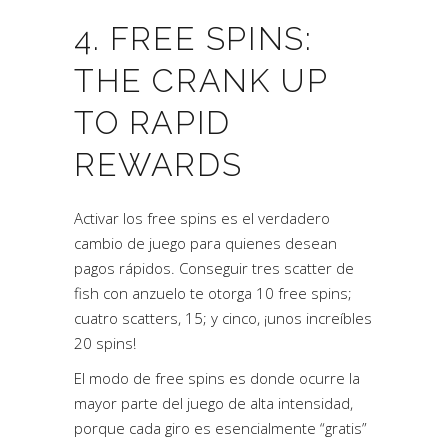
4. FREE SPINS:
THE CRANK UP
TO RAPID
REWARDS
Activar los free spins es el verdadero
cambio de juego para quienes desean
pagos rápidos. Conseguir tres scatter de
fish con anzuelo te otorga 10 free spins;
cuatro scatters, 15; y cinco, ¡unos increíbles
20 spins!
El modo de free spins es donde ocurre la
mayor parte del juego de alta intensidad,
porque cada giro es esencialmente “gratis”