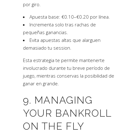
por giro.
Apuesta base: €0.10–€0.20 por línea.
Incrementa solo tras rachas de
pequeñas ganancias.
Evita apuestas altas que alarguen
demasiado tu session.
Esta estrategia te permite mantenerte
involucrado durante tu breve período de
juego, mientras conservas la posibilidad de
ganar en grande.
9. MANAGING
YOUR BANKROLL
ON THE FLY