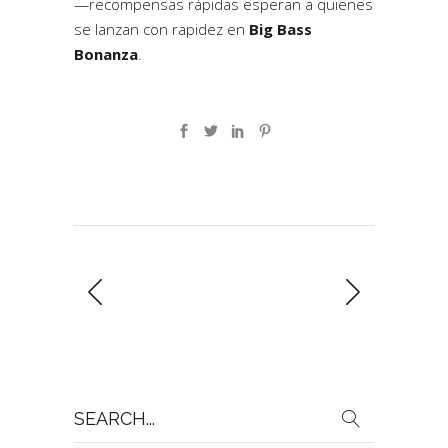
—recompensas rápidas esperan a quienes
se lanzan con rapidez en
Big Bass
Bonanza
.
Search
for: