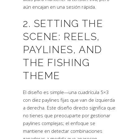
aún encajan en una sesión rápida.
2. SETTING THE
SCENE: REELS,
PAYLINES, AND
THE FISHING
THEME
El diseño es simple—una cuadrícula 5×3
con diez paylines fijas que van de izquierda
a derecha. Este diseño directo significa que
no tienes que preocuparte por gestionar
paylines complejas; el enfoque se
mantiene en detectar combinaciones
ganadoras a medida que aparecen.