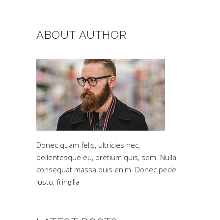
ABOUT AUTHOR
Donec quam felis, ultricies nec,
pellentesque eu, pretium quis, sem. Nulla
consequat massa quis enim. Donec pede
justo, fringilla