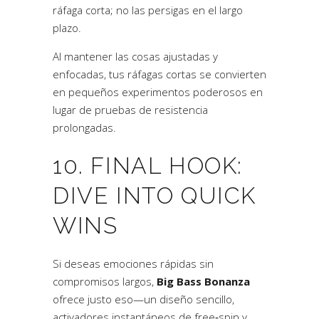
ráfaga corta; no las persigas en el largo
plazo.
Al mantener las cosas ajustadas y
enfocadas, tus ráfagas cortas se convierten
en pequeños experimentos poderosos en
lugar de pruebas de resistencia
prolongadas.
10. FINAL HOOK:
DIVE INTO QUICK
WINS
Si deseas emociones rápidas sin
compromisos largos,
Big Bass Bonanza
ofrece justo eso—un diseño sencillo,
activadores instantáneos de free‑spin y