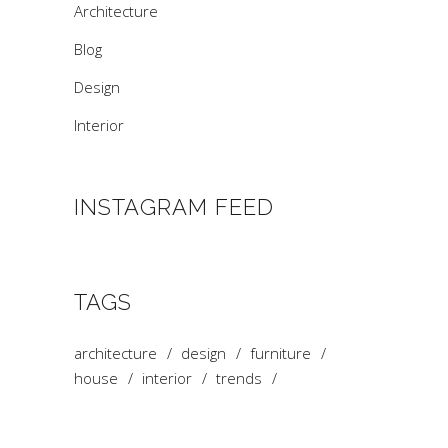
Architecture
Blog
Design
Interior
INSTAGRAM FEED
TAGS
architecture
design
furniture
house
interior
trends