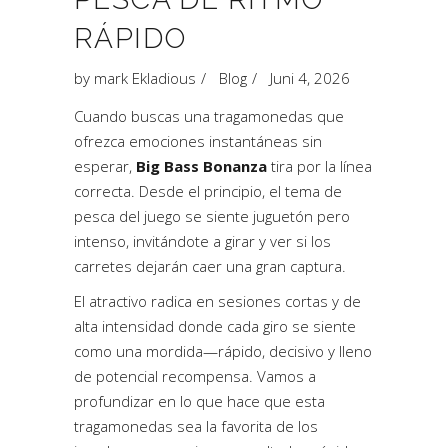
RÁPIDO
by
mark Ekladious
Blog
Juni 4, 2026
Cuando buscas una tragamonedas que
ofrezca emociones instantáneas sin
esperar,
Big Bass Bonanza
tira por la línea
correcta. Desde el principio, el tema de
pesca del juego se siente juguetón pero
intenso, invitándote a girar y ver si los
carretes dejarán caer una gran captura.
El atractivo radica en sesiones cortas y de
alta intensidad donde cada giro se siente
como una mordida—rápido, decisivo y lleno
de potencial recompensa. Vamos a
profundizar en lo que hace que esta
tragamonedas sea la favorita de los